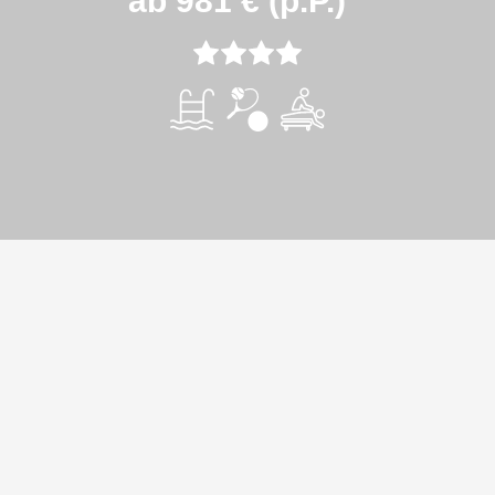
ab 981 € (p.P.)