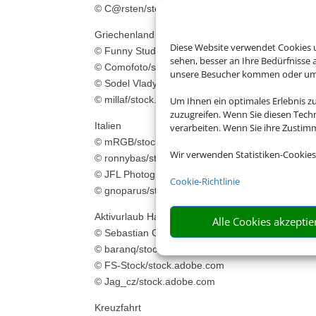
© C@rsten/stock.adobe.com
Griechenland
Diese Website verwendet Cookies u
© Funny Studio/stock.adobe.com
sehen, besser an Ihre Bedürfnisse
© Comofoto/stock.adobe.com
unsere Besucher kommen oder um u
© Sodel Vladyslav/stock.adobe.com
© millaf/stock.adobe.com
Um Ihnen ein optimales Erlebnis z
zuzugreifen. Wenn Sie diesen Tech
Italien
verarbeiten. Wenn Sie ihre Zusti
© mRGB/stock.adobe.com
Wir verwenden Statistiken-Cookies
© ronnybas/stock.adobe.com
© JFL Photography/stock.adobe.com
Cookie-Richtlinie
© gnoparus/stock.adobe.com
Aktivurlaub Harz
Alle Cookies akzeptie
© Sebastian Grote/stock.adobe.com
© baranq/stock.adobe.com
© FS-Stock/stock.adobe.com
© Jag_cz/stock.adobe.com
Kreuzfahrt