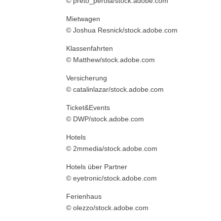
© preto_perola/stock.adobe.com
Mietwagen
© Joshua Resnick/stock.adobe.com
Klassenfahrten
© Matthew/stock.adobe.com
Versicherung
© catalinlazar/stock.adobe.com
Ticket&Events
© DWP/stock.adobe.com
Hotels
© 2mmedia/stock.adobe.com
Hotels über Partner
© eyetronic/stock.adobe.com
Ferienhaus
© olezzo/stock.adobe.com