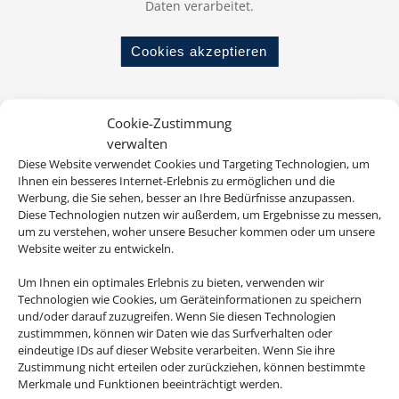
Daten verarbeitet.
Cookies akzeptieren
ab 728 € (p.P.)
Cookie-Zustimmung
verwalten
Diese Website verwendet Cookies und Targeting Technologien, um
Ihnen ein besseres Internet-Erlebnis zu ermöglichen und die
TUI KIDS CLUB Isabel
Werbung, die Sie sehen, besser an Ihre Bedürfnisse anzupassen.
Diese Technologien nutzen wir außerdem, um Ergebnisse zu messen,
Teneriffa, Costa Adeje
um zu verstehen, woher unsere Besucher kommen oder um unsere
Website weiter zu entwickeln.
Um Ihnen ein optimales Erlebnis zu bieten, verwenden wir
Technologien wie Cookies, um Geräteinformationen zu speichern
und/oder darauf zuzugreifen. Wenn Sie diesen Technologien
zustimmmen, können wir Daten wie das Surfverhalten oder
eindeutige IDs auf dieser Website verarbeiten. Wenn Sie ihre
Zustimmung nicht erteilen oder zurückziehen, können bestimmte
Merkmale und Funktionen beeinträchtigt werden.
ab 898 € (p.P.)